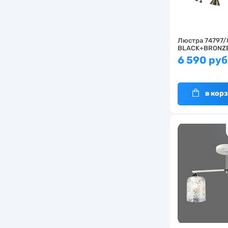
Люстра 74797/
BLACK+BRONZ
6 590 руб
в кор