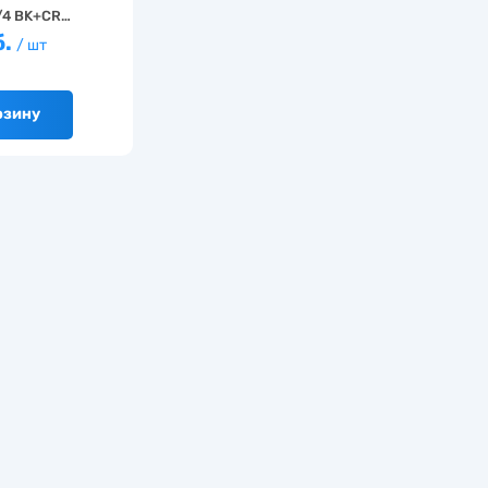
/4 BK+CR…
б.
/ шт
рзину