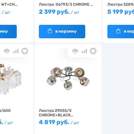
2 WT+CH…
Люстра 06793/3 CHROME …
Люстра 3289
.
2 399 руб.
5 199 ру
/ шт
/ шт
зину
в корзину
в ко
6/600
Люстра 29055/5
CHROME+BLACK…
б.
4 819 руб.
/ шт
/ шт