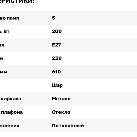
ЕРИСТИКИ:
во ламп
5
, Вт
200
ля
Е27
мм
230
 мм
610
Шар
 каркаса
Металл
 плафона
Стекло
епления
Потолочный