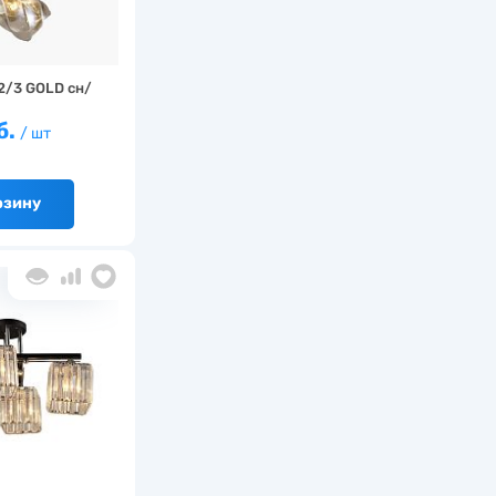
2/3 GOLD сн/
б.
/ шт
рзину