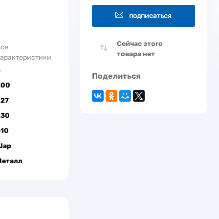
подписаться
Сейчас этого
Все
товара нет
арактеристики
5
Поделиться
200
Е27
230
610
Шар
Металл