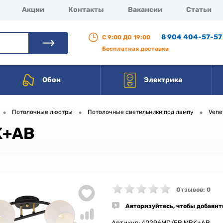
Акции
Контакты
Вакансии
Статьи
8 904 404-57-57
С 9:00 ДО 19:00
Бесплатная доставка
Обои
Электрика
•
•
•
Потолочные люстры
Потолочные светильники под лампу
Vene
K+AB
Отзывов: 0
Авторизуйтесь, чтобы добавит
Артикул:
40296MD/5B MBK+AB