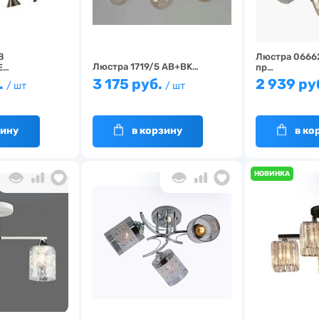
8
Люстра 0666
Люстра 1719/5 AB+BK…
E…
пр…
.
3 175 руб.
2 939 ру
/ шт
/ шт
зину
в корзину
в ко
НОВИНКА