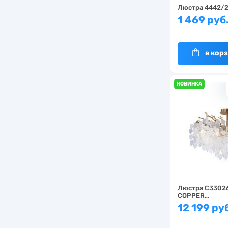
Люстра 4442/
1 469 руб
в кор
НОВИНКА
Люстра C3302
COPPER…
12 199 ру