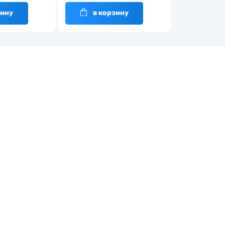
зину
в корзину