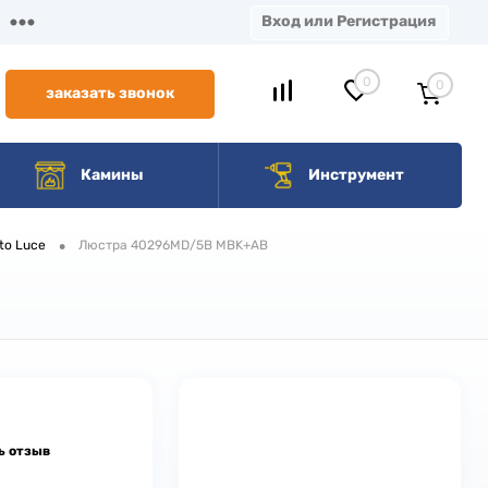
Вход или Регистрация
0
0
заказать звонок
Камины
Инструмент
•
to Luce
Люстра 40296MD/5B MBK+AB
ь отзыв