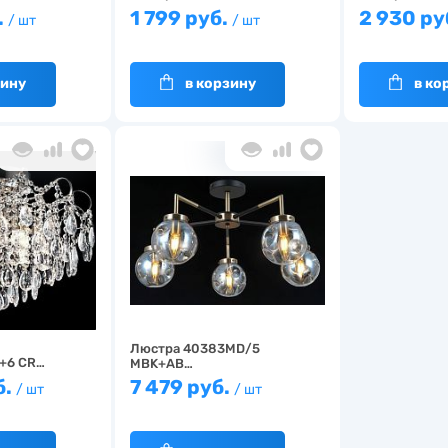
.
1 799 руб.
2 930 ру
/ шт
/ шт
зину
в корзину
в ко
Люстра 40383MD/5
+6 CR…
MBK+AB…
б.
7 479 руб.
/ шт
/ шт