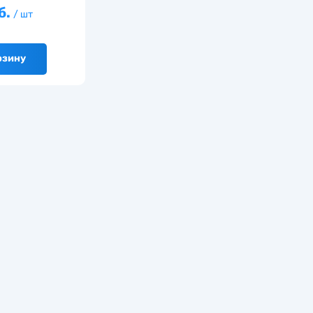
б.
/ шт
рзину