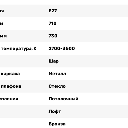
ля
Е27
мм
710
 мм
730
 температура, K
2700-3500
Шар
 каркаса
Металл
 плафона
Стекло
епления
Потолочный
Лофт
Бронза