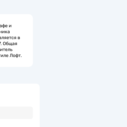
афе и
ьника
вляется в
7. Общая
дитель
иле Лофт.