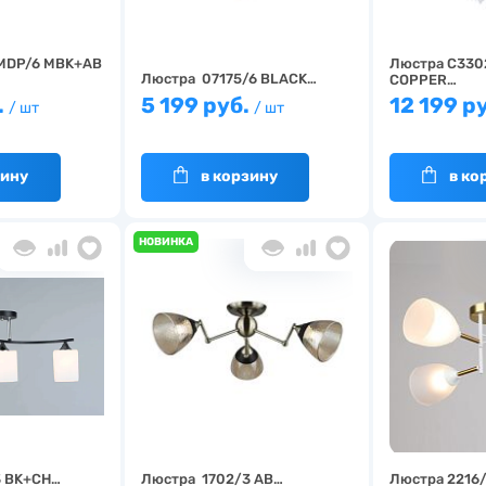
MDP/6 MBK+AB
Люстра C330
Люстра 07175/6 BLACK…
COPPER…
.
5 199 руб.
12 199 р
/ шт
/ шт
зину
в корзину
в ко
НОВИНКА
3 BK+CH…
Люстра 1702/3 AB…
Люстра 2216