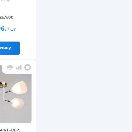
26/600
уб.
/ шт
рзину
/4 WT+COP…