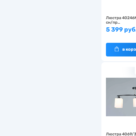
Люстра 40246
сн/пр…
5 399 руб
в кор
Люстра 4069/