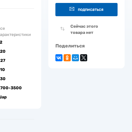
подписаться
Сейчас этого
Все
товара нет
арактеристики
2
Поделиться
720
Е27
710
730
2700-3500
Шар