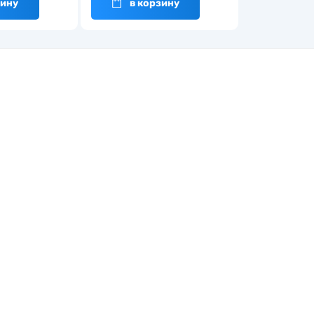
зину
в корзину