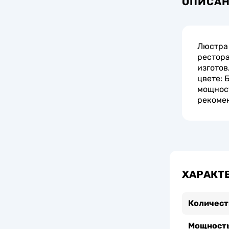
ОПИСА
Люстра 
рестора
изготов
цвете: 
мощност
рекомен
ХАРАКТ
Количест
Мощность