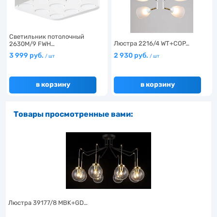
Светильник потолочный
Люстра 2216/4 WT+COP…
2630M/9 FWH…
3 999 руб.
2 930 руб.
/ шт
/ шт
в корзину
в корзину
Товары просмотренные вами:
Люстра 39177/8 MBK+GD…