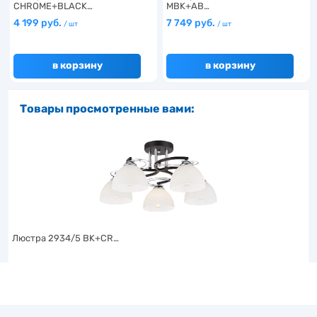
CHROME+BLACK…
MBK+AB…
4 199 руб.
7 749 руб.
/ шт
/ шт
в корзину
в корзину
Товары просмотренные вами:
Люстра 2934/5 BK+CR…