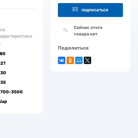
подписаться
Сейчас этого
Все
товара нет
арактеристики
3
Поделиться
180
Е27
230
535
2700-3500
Шар