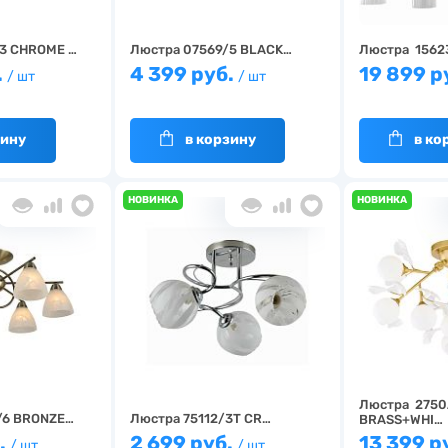
3 CHROME …
Люстра 07569/5 BLACK…
Люстра 1562
.
4 399 руб.
19 899 р
/ шт
/ шт
зину
в корзину
в ко
НОВИНКА
НОВИНКА
Люстра 2750
/6 BRONZE…
Люстра 75112/3T CR…
BRASS+WHI…
.
2 699 руб.
13 399 р
/ шт
/ шт