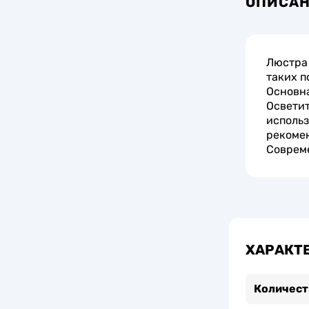
ОПИСА
Люстра 
таких п
Основна
Осветит
использ
рекомен
Соврем
ХАРАКТ
Количест