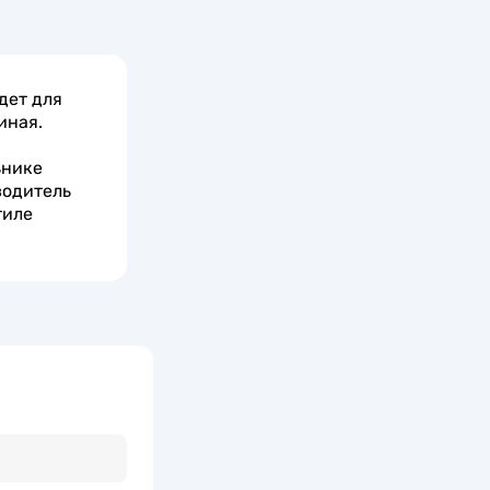
дет для
иная.
ьнике
водитель
тиле