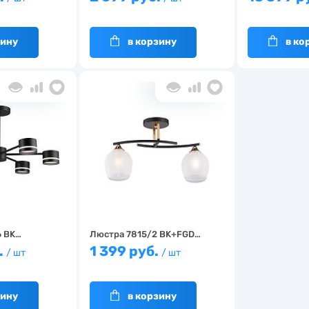
зину
в корзину
в ко
 BK…
Люстра 7815/2 BK+FGD…
.
1 399 руб.
/ шт
/ шт
зину
в корзину