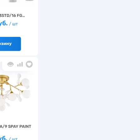
3STD/16 FG…
уб.
/ шт
рзину
A/9 SPAY PAINT
уб.
/ шт