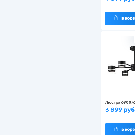
в кор
Люстра 6900/6
3 899 руб
в кор