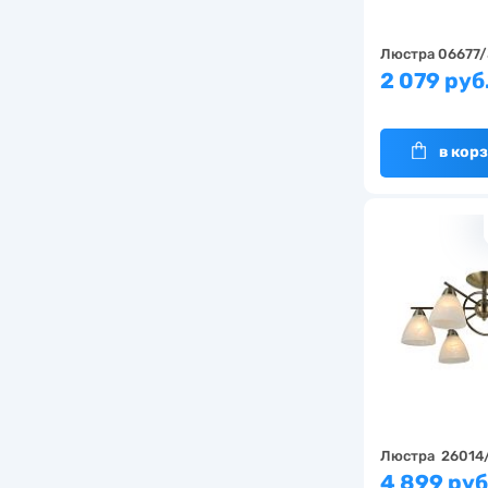
Люстра 06677/
2 079 руб
в кор
Люстра 26014
4 899 руб