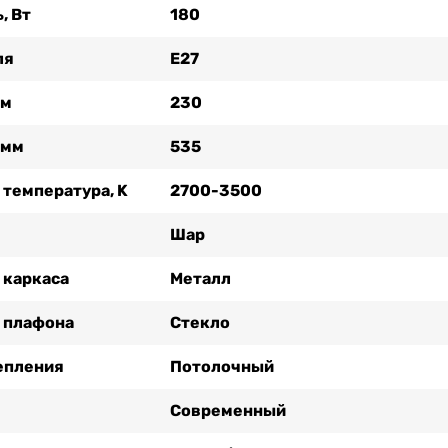
, Вт
180
ля
Е27
мм
230
 мм
535
 температура, K
2700-3500
Шар
 каркаса
Металл
 плафона
Стекло
епления
Потолочный
Современный