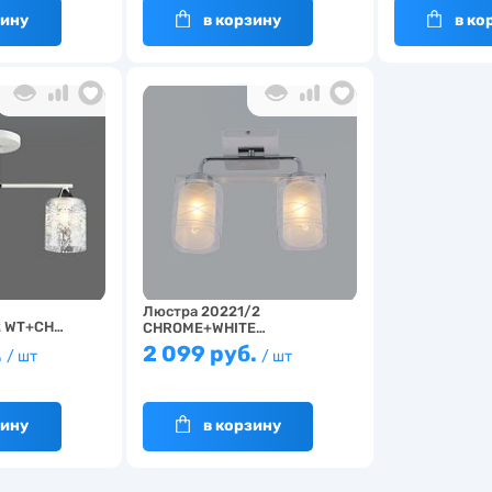
зину
в корзину
в ко
Люстра 20221/2
2 WT+CH…
CHROME+WHITE…
.
2 099 руб.
/ шт
/ шт
зину
в корзину