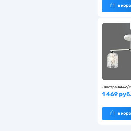
в кор
Люстра 4442/
1 469 руб
в кор