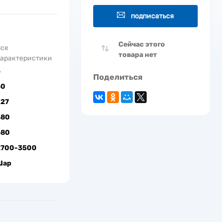
подписаться
Сейчас этого
Все
товара нет
арактеристики
5
Поделиться
60
Е27
380
680
2700-3500
Шар