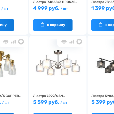
Люстра 74858/6 BRONZE…
Люстра 7815
.
4 999 руб.
1 399 ру
/ шт
/ шт
зину
в корзину
в ко
2/5 COPPER…
Люстра 7299/6 SN…
Люстра 5986
.
5 599 руб.
5 399 ру
/ шт
/ шт