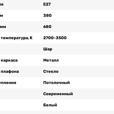
ля
Е27
мм
380
 мм
680
 температура, K
2700-3500
Шар
 каркаса
Металл
 плафона
Стекло
епления
Потолочный
Современный
Белый