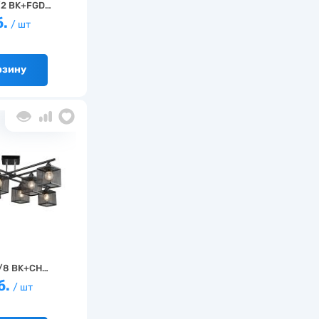
/2 BK+FGD…
б.
/ шт
рзину
/8 BK+CH…
б.
/ шт