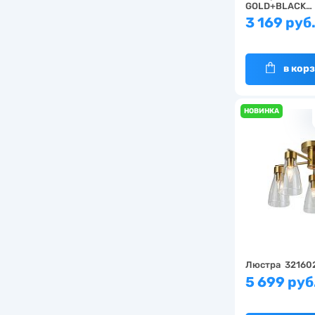
GOLD+BLACK…
3 169 руб
в кор
НОВИНКА
Люстра 32160
5 699 руб