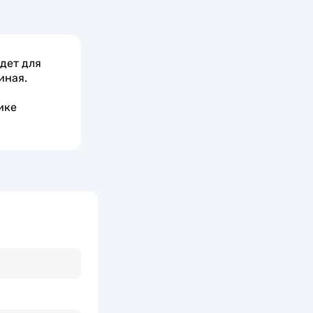
дет для
иная.
ике