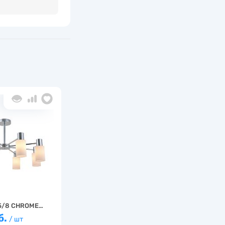
5/8 CHROME…
б.
/ шт