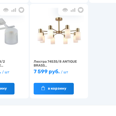
B/2
Люстра 74535/8 ANTIQUE
E…
BRASS…
.
7 599 руб.
/ шт
/ шт
зину
в корзину