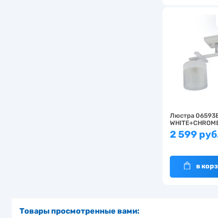
Люстра 06593
WHITE+CHROM
2 599 руб
в кор
Товары просмотренные вами: