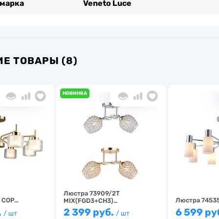
 марка
Veneto Luce
Е ТОВАРЫ (8)
НОВИНКА
Люстра 73909/2T
 COP…
Люстра 7453
MIX(FGD3+CH3)…
.
2 399 руб.
6 599 ру
/ шт
/ шт