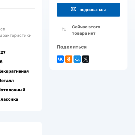
подписаться
Сейчас этого
Все
товара нет
арактеристики
5
Поделиться
Е27
8
Декоративная
Металл
Потолочный
Классика