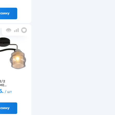
рзину
2/2
ME…
б.
/ шт
рзину