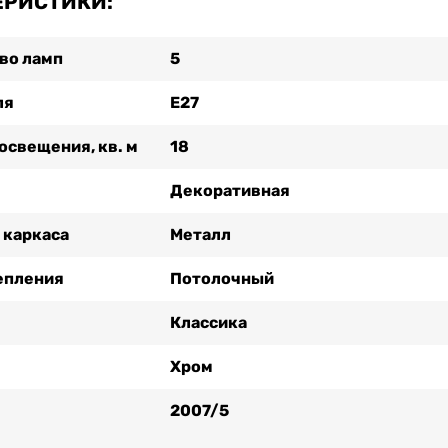
ЕРИСТИКИ:
во ламп
5
ля
Е27
освещения, кв. м
18
Декоративная
 каркаса
Металл
епления
Потолочный
Классика
Хром
2007/5