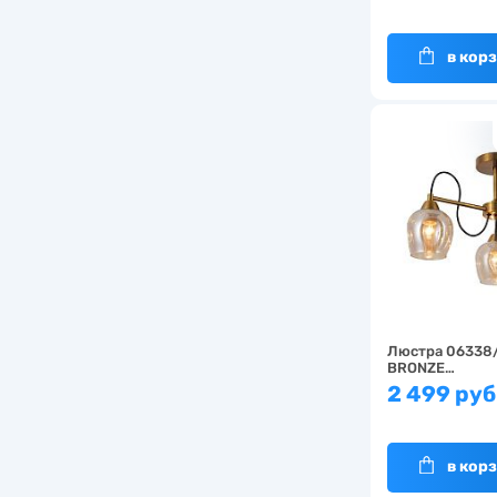
в кор
Люстра 06338
BRONZE…
2 499 руб
в кор