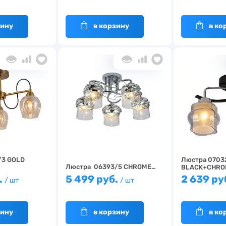
зину
в корзину
в ко
/3 GOLD
Люстра 0703
Люстра 06393/5 CHROME…
BLACK+CHRO
.
5 499 руб.
2 639 ру
/ шт
/ шт
зину
в корзину
в ко