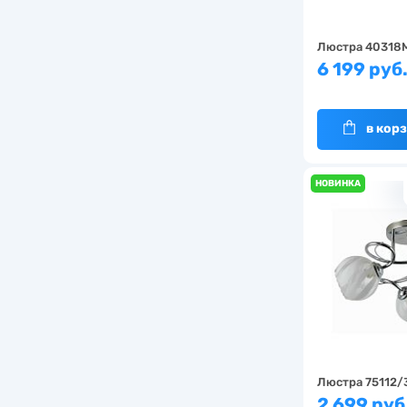
Люстра 40318
6 199 руб
в кор
НОВИНКА
Люстра 75112/
2 699 руб