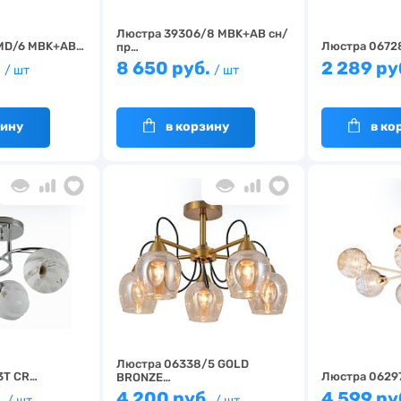
Люстра 39306/8 MBK+AB сн/
MD/6 MBK+AB…
Люстра 0672
пр…
.
8 650 руб.
2 289 ру
/ шт
/ шт
зину
в корзину
в ко
Люстра 06338/5 GOLD
3T CR…
Люстра 0629
BRONZE…
.
4 200 руб.
4 599 ру
/ шт
/ шт