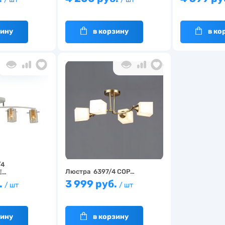
зину
в корзину
в ко
/4
Люстра 6397/4 COP…
E…
.
3 999 руб.
/ шт
/ шт
зину
в корзину