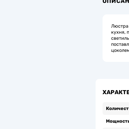
ОПИСА
Люстра 
кухня, 
светиль
поставл
цоколем
ХАРАКТ
Количест
Мощность