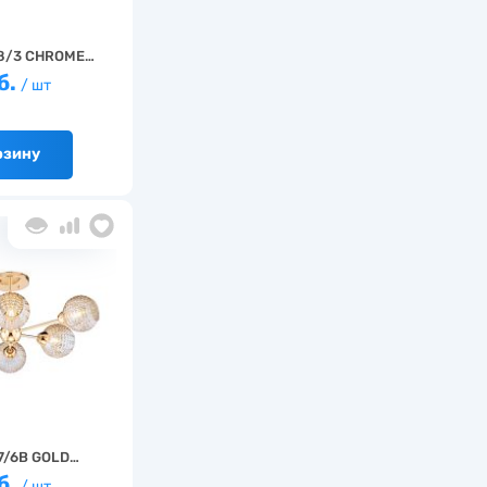
8/3 CHROME…
б.
/ шт
рзину
7/6B GOLD…
б.
/ шт