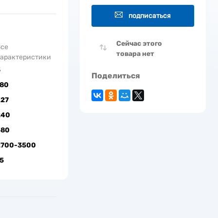
подписаться
Сейчас этого
Все
товара нет
арактеристики
3
Поделиться
180
Е27
240
580
2700-3500
5