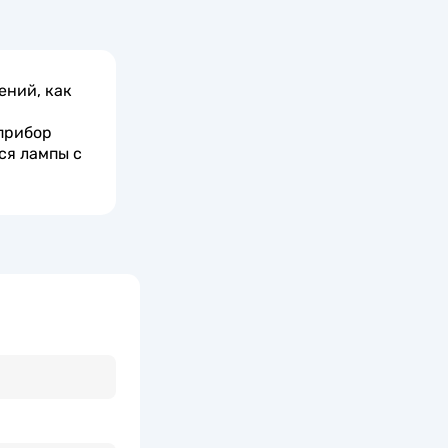
ений, как
прибор
ся лампы с