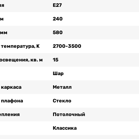
ля
Е27
мм
240
 мм
580
 температура, K
2700-3500
освещения, кв. м
15
Шар
 каркаса
Металл
 плафона
Стекло
епления
Потолочный
Классика