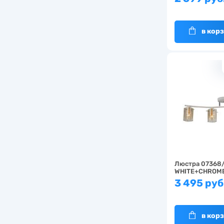
в кор
Люстра 07368
WHITE+CHROM
3 495 руб
в кор