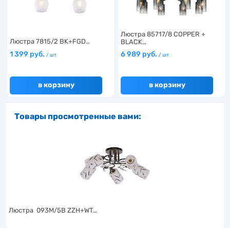
Люстра 85717/8 COPPER +
Люстра 7815/2 BK+FGD…
BLACK…
1 399 руб.
6 989 руб.
/ шт
/ шт
в корзину
в корзину
Товары просмотренные вами:
Люстра 093M/5B ZZH+WT…