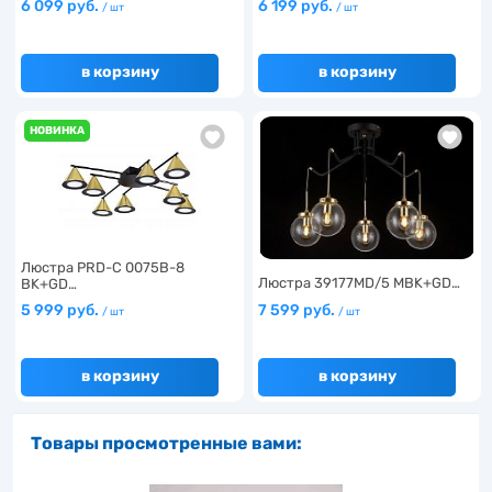
6 099 руб.
6 199 руб.
/ шт
/ шт
в корзину
в корзину
НОВИНКА
Люстра PRD-C 0075B-8
Люстра 39177MD/5 MBK+GD…
BK+GD…
5 999 руб.
7 599 руб.
/ шт
/ шт
в корзину
в корзину
Товары просмотренные вами: