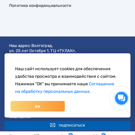
Политика конфиденциальности
Наш адрес:
Волгоград
,
ул. 25 лет Октября 1, ТЦ «ТУЛАК».
Посмотреть на карте
Наш сайт использует cookies для обеспечения
с 9:00 до 19:00
удобства просмотра и взаимодействия с сайтом.
8 904 404-57-57
Нажимая "ОК" вы принимаете наше
Соглашение
на обработку персональных данных.
zakaz@svetberi34.ru
ок
© 1996-2026 svetberi.com (Светбери.рф)
Магазин электротехнических товаров.
Все права
защищены.
подписаться