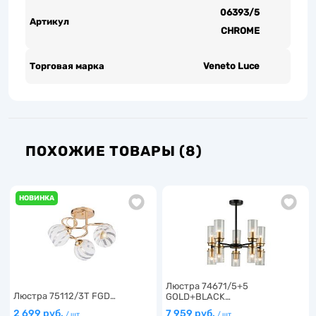
06393/5
Артикул
CHROME
Торговая марка
Veneto Luce
ПОХОЖИЕ ТОВАРЫ (8)
НОВИНКА
Люстра 74671/5+5
Люстра 75112/3T FGD…
GOLD+BLACK…
2 699 руб.
7 959 руб.
/ шт
/ шт