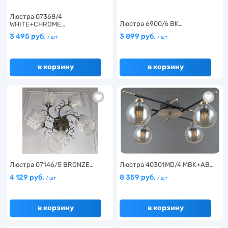
Люстра 07368/4
Люстра 6900/6 BK…
WHITE+CHROME…
3 495 руб.
3 899 руб.
/ шт
/ шт
в корзину
в корзину
Люстра 07146/5 BRONZE…
Люстра 40301MD/4 MBK+AB…
4 129 руб.
8 359 руб.
/ шт
/ шт
в корзину
в корзину