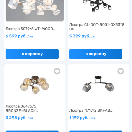
Люстра CL-DOT-R001-GX53*8
Люстра 5079/8 WT+WOOD…
BK…
6 599 руб.
5 399 руб.
/ шт
/ шт
в корзину
в корзину
Люстра 06475/5
Люстра 1717/2 BK+AB…
BRONZE+BLACK…
3 295 руб.
1 199 руб.
/ шт
/ шт