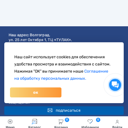
Наш адрес:
Волгоград
,
ул. 25 лет Октября 1, ТЦ «ТУЛАК».
Посмотреть на карте
Наш сайт использует cookies для обеспечения
с 9:00 до 19:00
удобства просмотра и взаимодействия с сайтом.
8 904 404-57-57
Нажимая "ОК" вы принимаете наше
Соглашение
на обработку персональных данных.
zakaz@svetberi34.ru
ок
© 1996-2026 svetberi.com (Светбери.рф)
Магазин электротехнических товаров.
Все права
защищены.
подписаться
0
0
Меню
Каталог
Корзина
Избранное
Войти