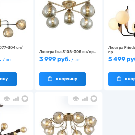
077-304 сн/
Люстра Fried
Люстра Ilsa 3108-305 сн/пр…
пр…
.
3 999 руб.
5 499 ру
/ шт
/ шт
зину
в корзину
в ко