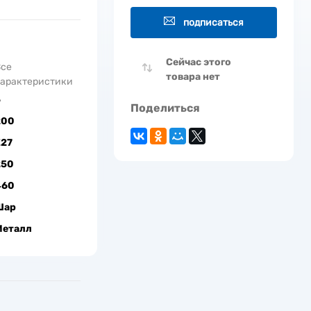
подписаться
Сейчас этого
Все
товара нет
арактеристики
5
Поделиться
200
Е27
250
460
Шар
Металл