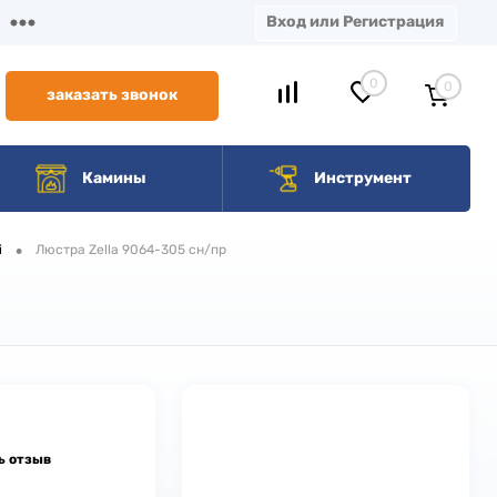
Вход или Регистрация
0
0
заказать звонок
Камины
Инструмент
•
i
Люстра Zella 9064-305 сн/пр
ь отзыв