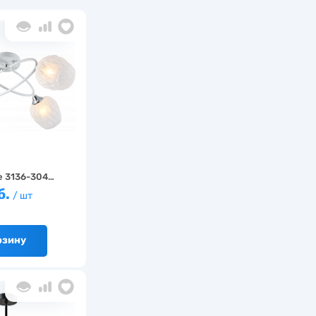
e 3136-304…
б.
/ шт
рзину