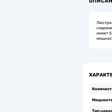
ОПИСА
Люстра 
совреме
имеет 5
мощнос
ХАРАКТ
Количест
Мощность
Тип цоко