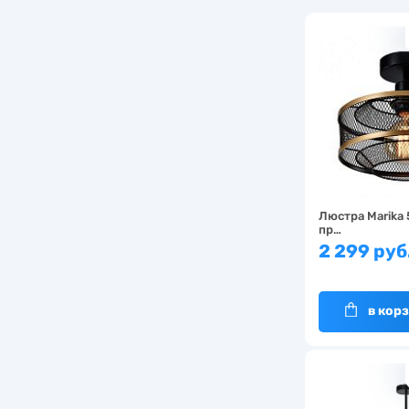
Люстра Marika 
пр…
2 299 руб
в кор