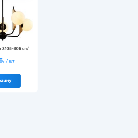
e 3105-305 сн/
б.
/ шт
рзину