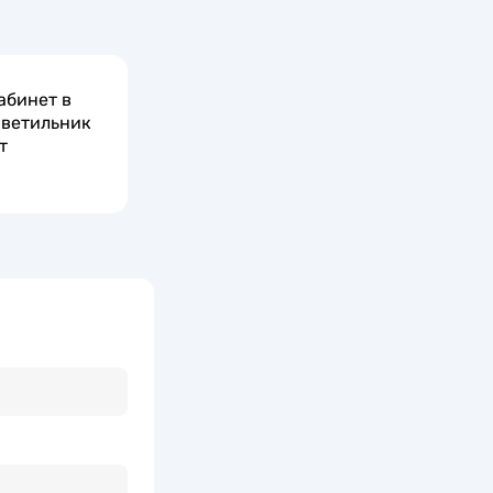
абинет в
Светильник
т