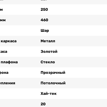
мм
250
 мм
460
Шар
 каркаса
Металл
каса
Золотой
 плафона
Стекло
фона
Прозрачный
епления
Потолочный
Хай-тек
20