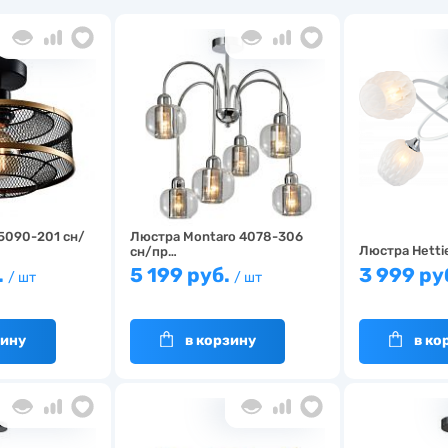
5090-201 сн/
Люстра Montaro 4078-306
Люстра Hetti
сн/пр…
.
5 199 руб.
3 999 ру
/ шт
/ шт
зину
в корзину
в ко