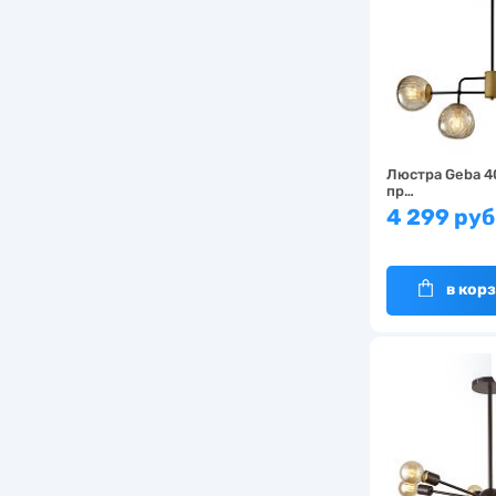
Люстра Geba 4
пр…
4 299 руб
в кор