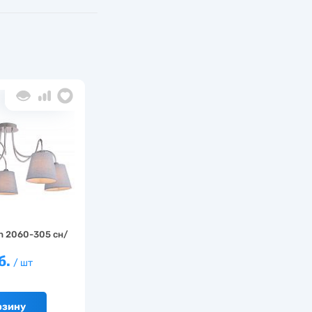
n 2060-305 сн/
б.
/ шт
рзину