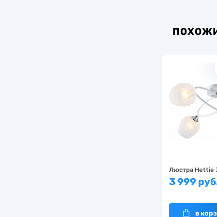
ПОХОЖИ
Люстра Hettie
3 999 руб
в кор