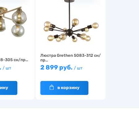
Люстра Grethen 5083-312 сн/
08-305 сн/пр…
пр…
.
2 899 руб.
/ шт
/ шт
зину
в корзину