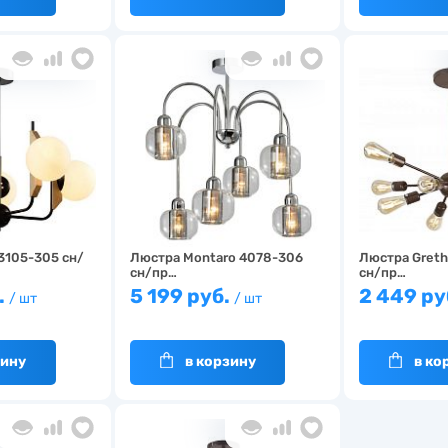
3105-305 сн/
Люстра Montaro 4078-306
Люстра Gret
сн/пр…
сн/пр…
.
5 199 руб.
2 449 ру
/ шт
/ шт
зину
в корзину
в ко