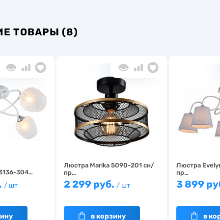
Е ТОВАРЫ (8)
Люстра Marika 5090-201 сн/
Люстра Evely
 3136-304…
пр…
пр…
.
2 299 руб.
3 899 ру
/ шт
/ шт
зину
в корзину
в ко