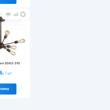
hen 5083-310
б.
/ шт
рзину