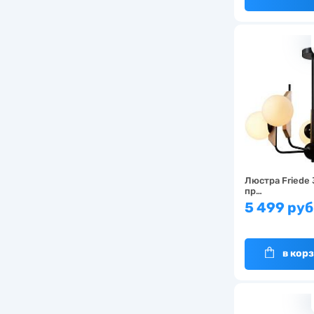
Люстра Friede 
пр…
5 499 руб
в кор