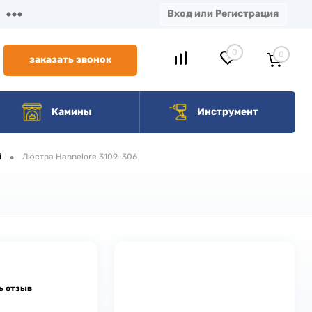
Вход или Регистрация
0
0
заказать звонок
Камины
Инструмент
•
i
Люстра Hannelore 3109-306
ь отзыв