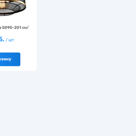
a 5090-201 сн/
б.
/ шт
рзину