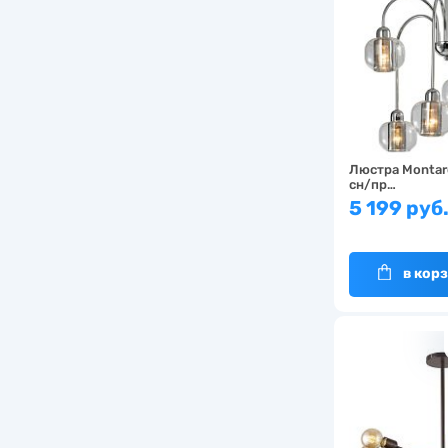
Люстра Montar
сн/пр…
5 199 руб
в кор