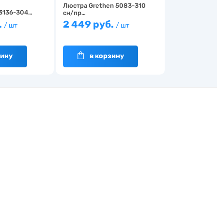
Люстра Grethen 5083-310
 3136-304…
сн/пр…
.
2 449 руб.
/ шт
/ шт
зину
в корзину