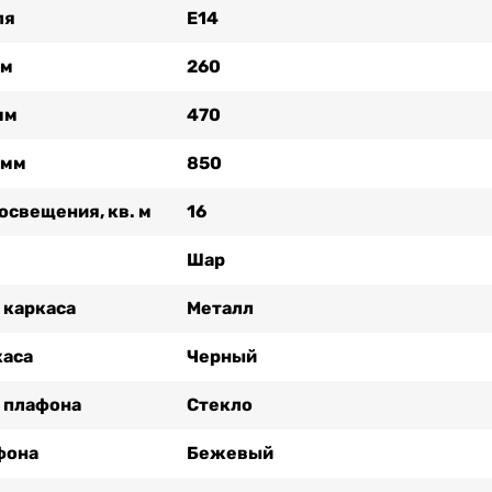
ля
Е14
мм
260
мм
470
 мм
850
освещения, кв. м
16
Шар
 каркаса
Металл
каса
Черный
 плафона
Стекло
фона
Бежевый