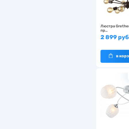
Люстра Grethe
пр…
2 899 руб
в кор