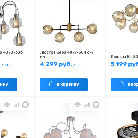
o 4078-306
Люстра Geba 4077-304 сн/
Люстра Elli 
пр…
.
4 299 руб.
5 199 ру
/ шт
/ шт
зину
в корзину
в ко