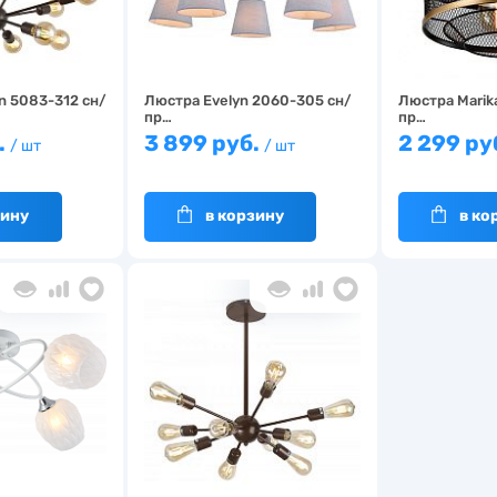
n 5083-312 сн/
Люстра Evelyn 2060-305 сн/
Люстра Marik
пр…
пр…
.
3 899 руб.
2 299 ру
/ шт
/ шт
зину
в корзину
в ко