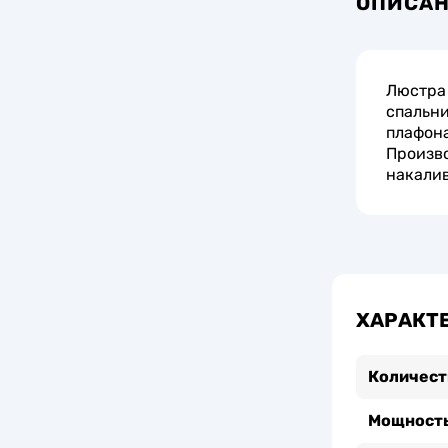
ОПИСА
Люстра 
спальни
плафона
Произво
накалив
ХАРАКТ
Количест
Мощность