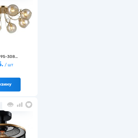
3095-308…
б.
/ шт
рзину