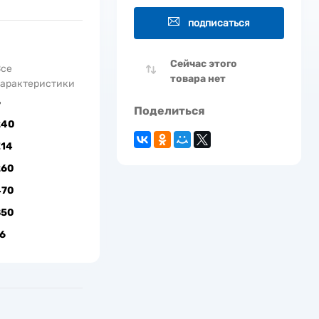
подписаться
Сейчас этого
Все
товара нет
арактеристики
6
Поделиться
240
Е14
260
470
850
6