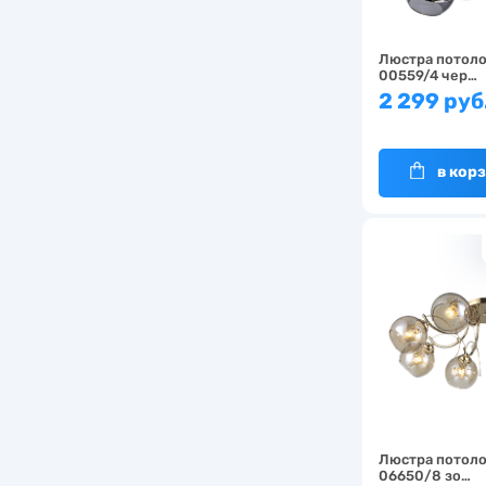
Люстра потол
00559/4 чер…
2 299 руб
в кор
Люстра потоло
06650/8 зо…