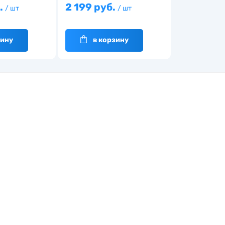
.
2 199 руб.
/ шт
/ шт
зину
в корзину