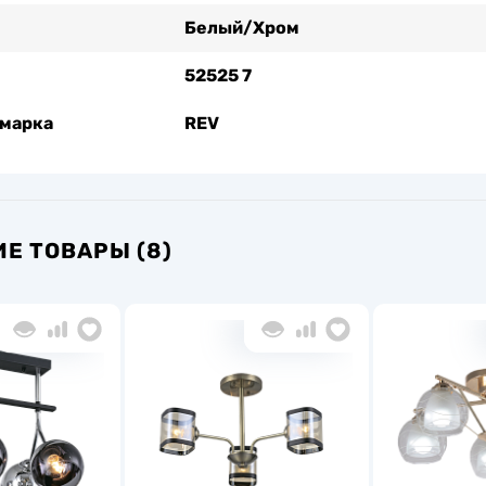
Белый/Хром
52525 7
 марка
REV
Е ТОВАРЫ (8)