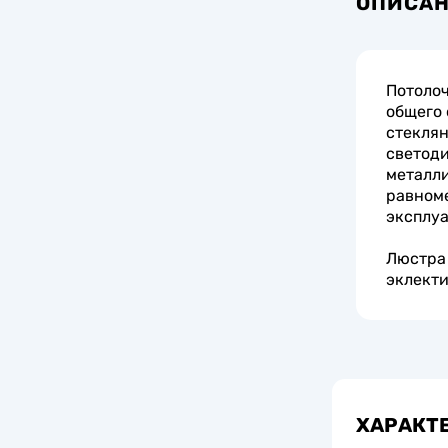
ОПИСА
Потолоч
общего 
стеклян
светоди
металли
равном
эксплу
Люстра 
эклекти
ХАРАКТ