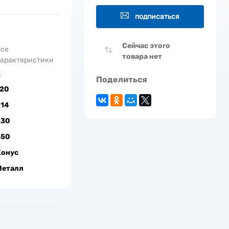
подписаться
Сейчас этого
Все
товара нет
арактеристики
2
Поделиться
120
Е14
230
550
Конус
Металл