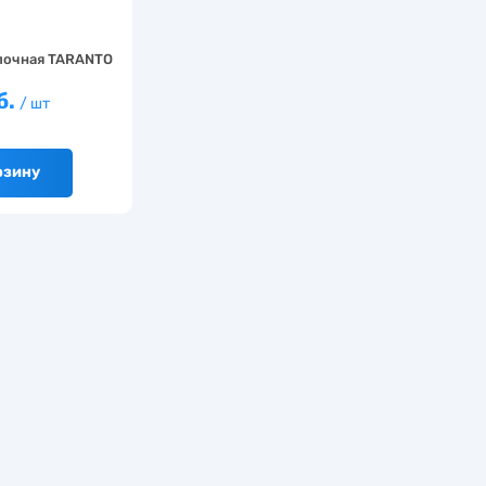
лочная TARANTO
б.
/ шт
рзину