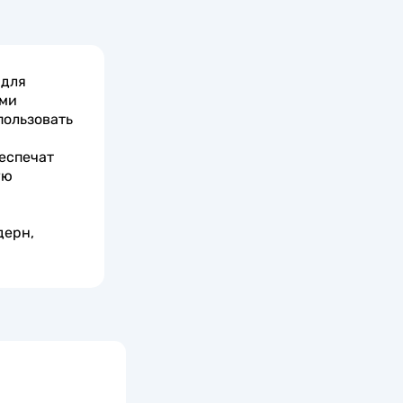
 для
ыми
пользовать
еспечат
ую
дерн,