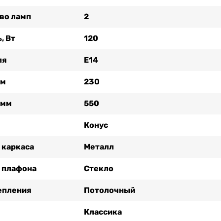
во ламп
2
, Вт
120
ля
Е14
мм
230
 мм
550
Конус
 каркаса
Металл
 плафона
Стекло
епления
Потолочный
Классика