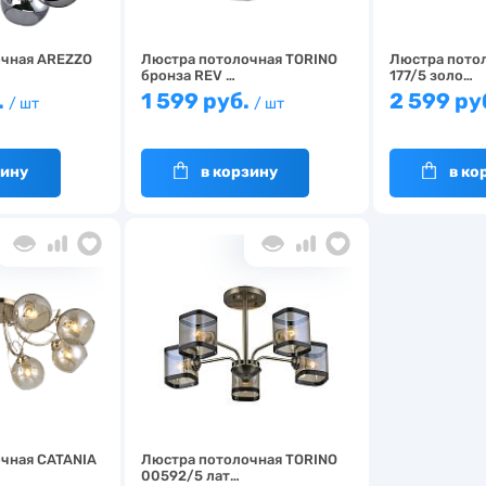
очная AREZZO
Люстра потолочная TORINO
Люстра пото
бронза REV …
177/5 золо…
.
1 599 руб.
2 599 ру
/ шт
/ шт
зину
в корзину
в ко
чная CATANIA
Люстра потолочная TORINO
00592/5 лат…