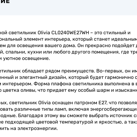
НИЕ
ой светильник Olivia CL0240WE27WH – это стильный и
нальный элемент интерьера, который станет идеальны
м для освещения вашего дома. Он прекрасно подойдет 
й, спальни, кухни или любого другого помещения, где тр
и уютное освещение.
етильник обладает рядом преимуществ. Во-первых, он и
нный и элегантный дизайн, который будет гармонично 
 интерьером. Форма плафона светильника выполнена в 
 цветка оливы, что придает ему особый шарм и изысканн
ых, светильник Olivia оснащен патроном E27, что позвол
овать различные типы ламп, включая энергосберегающи
одные. Благодаря этому вы сможете выбрать источник с
е подходящей цветовой температурой и яркостью, а та
ить на электроэнергии.