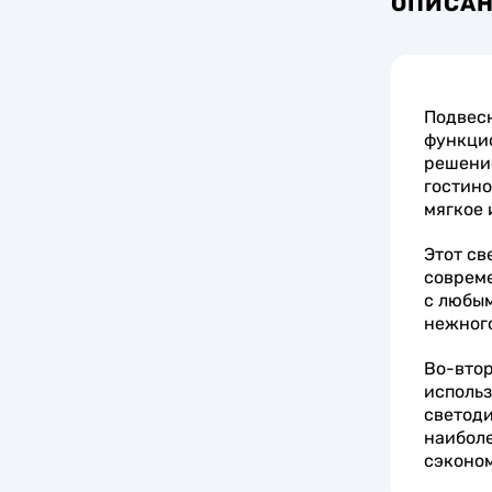
ОПИСА
Подвесн
функцио
решение
гостино
мягкое 
Этот св
совреме
с любым
нежного
Во-втор
использ
светоди
наиболе
сэконом