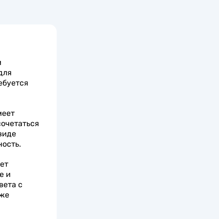
м
для
ебуется
меет
сочетаться
виде
ость.
яет
е и
вета с
кже