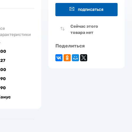
подписаться
Сейчас этого
Все
товара нет
арактеристики
5
Поделиться
200
Е27
200
590
590
Конус