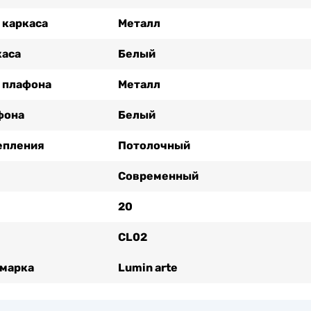
 каркаса
Металл
каса
Белый
 плафона
Металл
фона
Белый
епления
Потолочный
Современный
20
CL02
 марка
Lumin arte