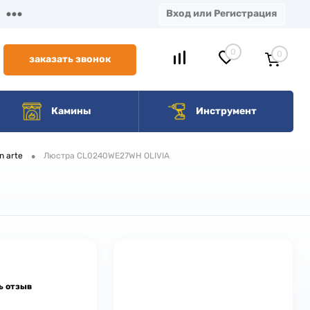
Вход или Регистрация
0
0
заказать звонок
Камины
Инструмент
•
n arte
Люстра CL0240WE27WH OLIVIA
ь отзыв