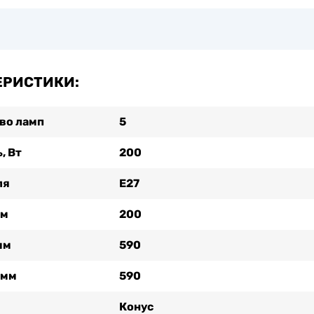
ЕРИСТИКИ:
во ламп
5
, Вт
200
ля
Е27
мм
200
мм
590
 мм
590
Конус