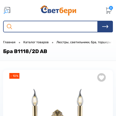
0
•
•
•
Главная
Каталог товаров
Люстры, светильники, бра, торшеры
Бра B1118/2D AB
- 10%