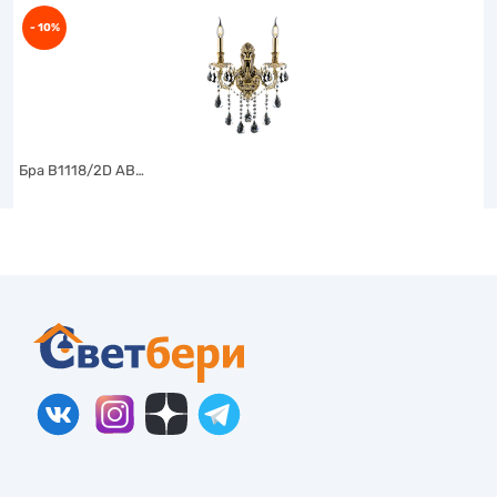
- 10%
Бра B1118/2D AB…