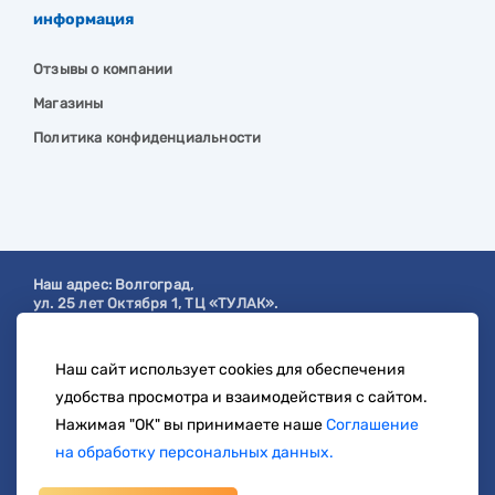
информация
Отзывы о компании
Магазины
Политика конфиденциальности
Наш адрес:
Волгоград
,
ул. 25 лет Октября 1, ТЦ «ТУЛАК».
Посмотреть на карте
Наш сайт использует cookies для обеспечения
с 9:00 до 19:00
удобства просмотра и взаимодействия с сайтом.
8 904 404-57-57
Нажимая "ОК" вы принимаете наше
Соглашение
на обработку персональных данных.
zakaz@svetberi34.ru