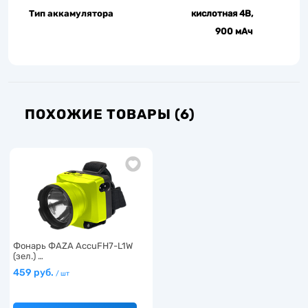
Тип аккамулятора
кислотная 4В,
900 мАч
ПОХОЖИЕ ТОВАРЫ (6)
Фонарь ФАZА AccuFH7-L1W
(зел.) …
459 руб.
/ шт