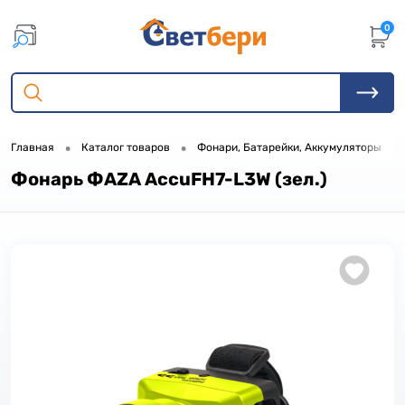
0
•
•
•
Главная
Каталог товаров
Фонари, Батарейки, Аккумуляторы
Фонарь ФАZА AccuFH7-L3W (зел.)