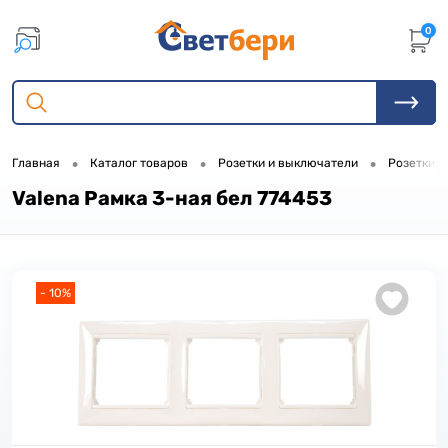
0
•
•
•
Главная
Каталог товаров
Розетки и выключатели
Розетки, 
Valena Рамка 3-ная бел 774453
- 10%