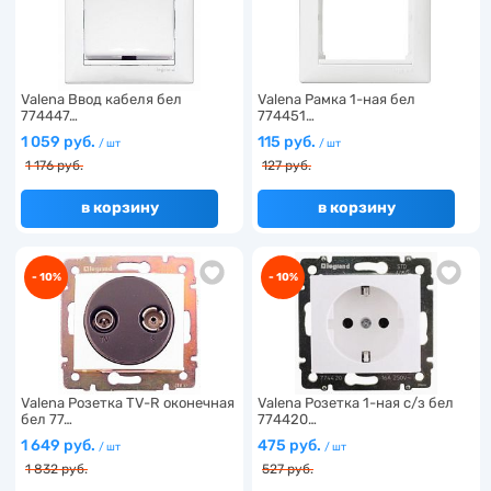
Valena Ввод кабеля бел
Valena Рамка 1-ная бел
774447…
774451…
1 059 руб.
115 руб.
/ шт
/ шт
1 176 руб.
127 руб.
в корзину
в корзину
- 10%
- 10%
Valena Розетка TV-R оконечная
Valena Розетка 1-ная с/з бел
бел 77…
774420…
1 649 руб.
475 руб.
/ шт
/ шт
1 832 руб.
527 руб.