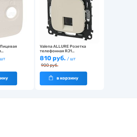
 Лицевая
Valena ALLURE Розетка
и…
телефонная RJ1…
810 руб.
 шт
/ шт
900 руб.
зину
в корзину