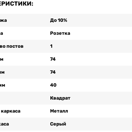
ЕРИСТИКИ:
ажа
До 10%
ра
Розетка
во постов
1
мм
74
мм
74
мм
40
Квадрат
 каркаса
Металл
каса
Серый