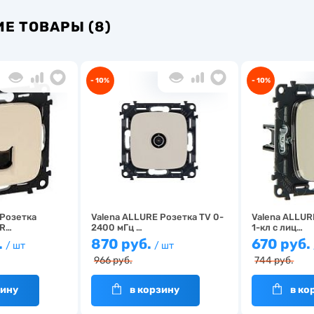
Е ТОВАРЫ (8)
- 10%
- 10%
 Розетка
Valena ALLURE Розетка TV 0-
Valena ALLU
 R…
2400 мГц …
1-кл c лиц…
.
870 руб.
670 руб.
/ шт
/ шт
966 руб.
744 руб.
зину
в корзину
в ко