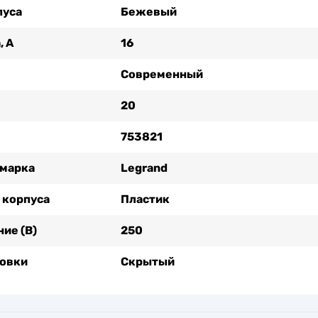
пуса
Бежевый
, А
16
Современный
20
753821
 марка
Legrand
 корпуса
Пластик
ие (В)
250
новки
Скрытый