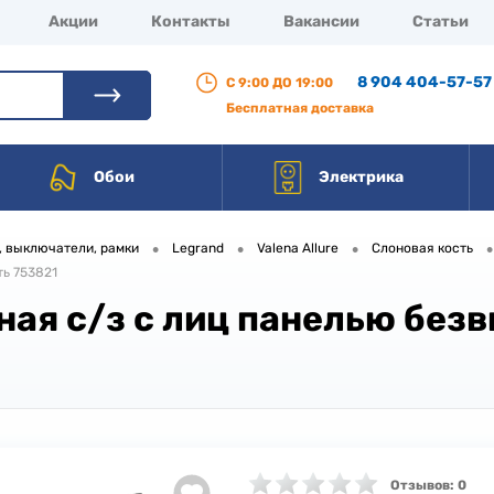
Акции
Контакты
Вакансии
Статьи
8 904 404-57-57
С 9:00 ДО 19:00
Бесплатная доставка
Обои
Электрика
•
•
•
•
, выключатели, рамки
Legrand
Valena Allure
Слоновая кость
ть 753821
ная с/з с лиц панелью без
Отзывов: 0