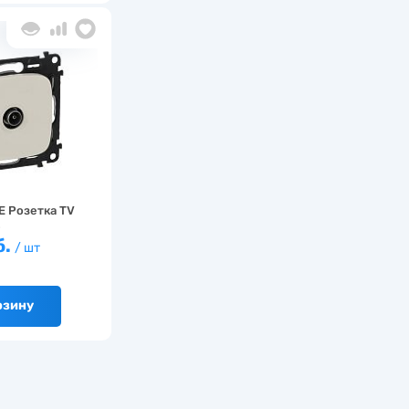
E Розетка TV
…
б.
/ шт
рзину