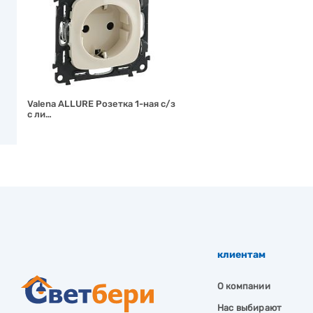
Valena ALLURE Розетка 1-ная с/з
с ли…
клиентам
О компании
Нас выбирают