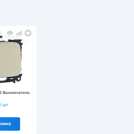
RE Выключатель
/ шт
рзину