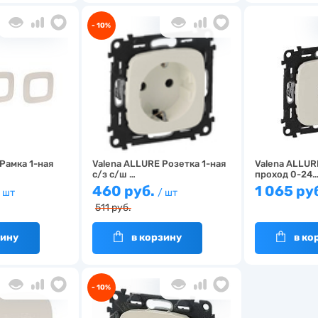
- 10%
Рамка 1-ная
Valena ALLURE Розетка 1-ная
Valena ALLUR
с/з с/ш …
проход 0-24
460 руб.
1 065 ру
 шт
/ шт
511 руб.
зину
в корзину
в ко
- 10%