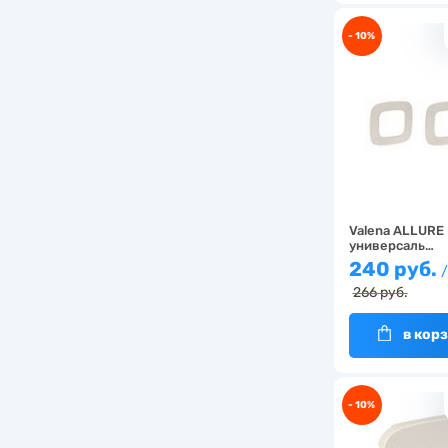
- 10%
Valena ALLURE 
универсаль…
240 руб.
/
266 руб.
в кор
- 10%