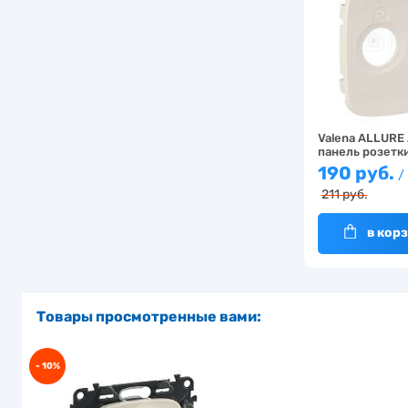
Valena ALLURE
панель розетк
190 руб.
/
211 руб.
в кор
Товары просмотренные вами:
- 10%