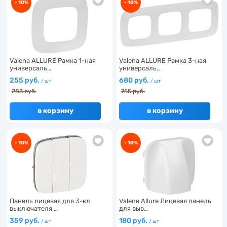
- 10%
- 10%
Valena ALLURE Рамка 1-ная
Valena ALLURE Рамка 3-ная
универсаль…
универсаль…
255 руб.
680 руб.
/ шт
/ шт
283 руб.
755 руб.
в корзину
в корзину
- 10%
- 10%
Панель лицевая для 3-кл
Valene Allure Лицевая панель
выключателя …
для выв…
359 руб.
180 руб.
/ шт
/ шт