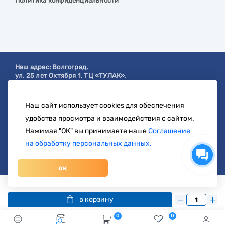
Политика конфиденциальности
Наш адрес:
Волгоград
,
ул. 25 лет Октября 1, ТЦ «ТУЛАК».
Посмотреть на карте
Наш сайт использует cookies для обеспечения
с 9:00 до 19:00
удобства просмотра и взаимодействия с сайтом.
8 904 404-57-57
Нажимая "ОК" вы принимаете наше
Соглашение
на обработку персональных данных.
zakaz@svetberi34.ru
ок
© 1996-2026 svetberi.com (Светбери.рф)
Магазин электротехнических товаров.
Все права
119 руб.
/ шт
132 руб.
защищены.
в корзину
0
0