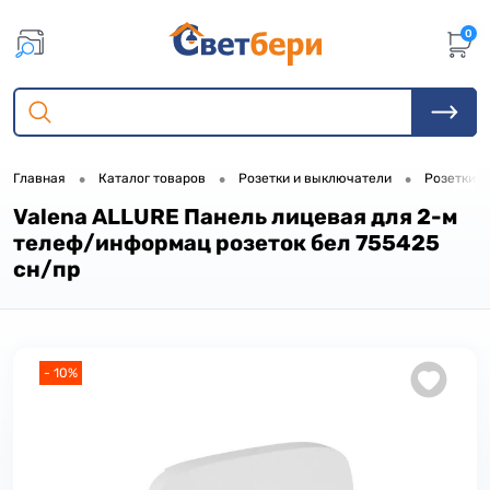
0
•
•
•
Главная
Каталог товаров
Розетки и выключатели
Розетки, 
Valena ALLURE Панель лицевая для 2-м
телеф/информац розеток бел 755425
сн/пр
- 10%