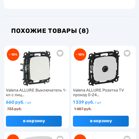
ПОХОЖИЕ ТОВАРЫ (8)
- 10%
- 10%
Valena ALLURE Выключатель 1-
Valena ALLURE Розетка TV
кл c лиц…
проход 0-24…
660 руб.
1 339 руб.
/ шт
/ шт
733 руб.
1 487 руб.
в корзину
в корзину