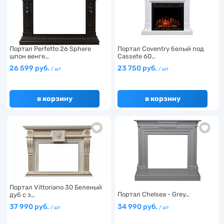
Портал Perfetto 26 Sphere
Портал Coventry белый под
шпон венге…
Cassete 60…
26 599 руб.
23 750 руб.
/ шт
/ шт
в корзину
в корзину
Портал Vittoriano 30 Беленый
Портал Chelsea - Grey…
дуб с з…
37 990 руб.
34 990 руб.
/ шт
/ шт