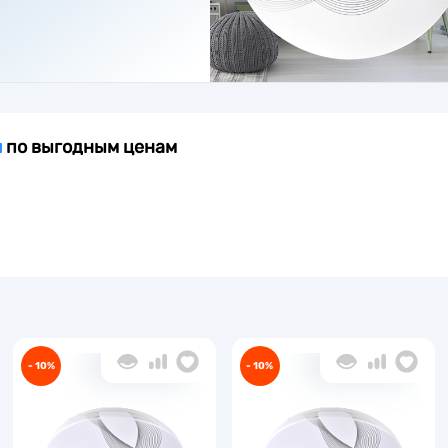
и
по выгодным ценам
- 10%
- 10%