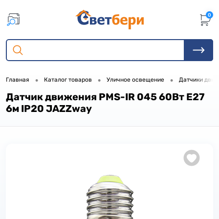
0
•
•
•
Главная
Каталог товаров
Уличное освещение
Датчики дви
Датчик движения PMS-IR 045 60Вт Е27
6м IP20 JAZZway