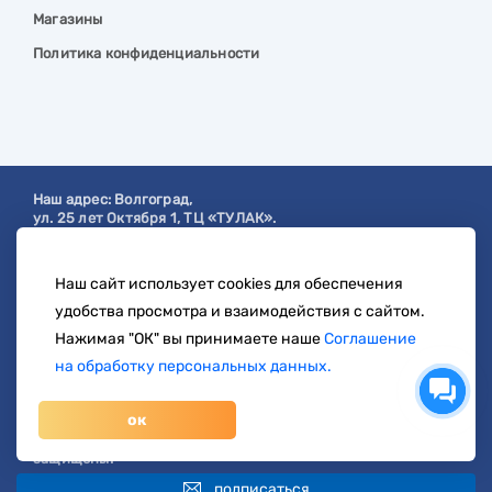
Магазины
Политика конфиденциальности
Наш адрес:
Волгоград
,
ул. 25 лет Октября 1, ТЦ «ТУЛАК».
Посмотреть на карте
Наш сайт использует cookies для обеспечения
с 9:00 до 19:00
удобства просмотра и взаимодействия с сайтом.
8 904 404-57-57
Нажимая "ОК" вы принимаете наше
Соглашение
на обработку персональных данных.
zakaz@svetberi34.ru
ок
© 1996-2026 svetberi.com (Светбери.рф)
Магазин электротехнических товаров.
Все права
защищены.
подписаться