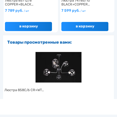
Люстра 85712/8
Люстра 74785/10
COPPER+BLACK…
BLACK+COPPER…
7 789 руб.
7 599 руб.
/ шт
/ шт
в корзину
в корзину
Товары просмотренные вами:
Люстра 858C/6 CR+WT…