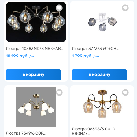
Люстра 40383MD/8 MBK+AB…
Люстра 3773/3 WT+CH…
10 199 руб.
1 799 руб.
/ шт
/ шт
в корзину
в корзину
Люстра 06338/3 GOLD
Люстра 7349/6 COP…
BRONZE…