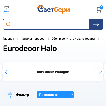
0
•
•
•
Главная
Каталог товаров
Обои и сопутствующие товары
Об
Eurodecor Halo
2
4
1
Eurodecor Hexagon
1
1
6
2
Фильтр
1
6