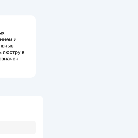
ых
анием и
льные
ь люстру в
азначен