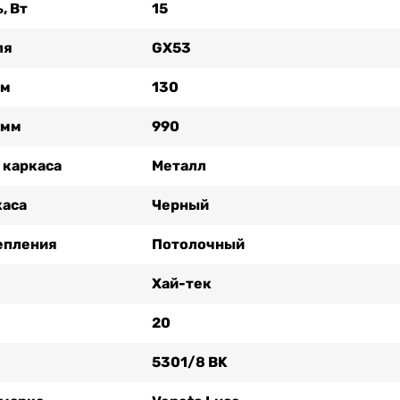
, Вт
15
ля
GX53
мм
130
 мм
990
 каркаса
Металл
каса
Черный
епления
Потолочный
Хай-тек
20
5301/8 BK