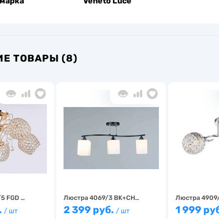
 марка
Veneto Luce
Е ТОВАРЫ (8)
5 FGD …
Люстра 4069/3 BK+CH…
Люстра 4909
.
2 399 руб.
1 999 ру
/ шт
/ шт