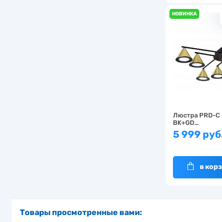
НОВИНКА
Люстра PRD-C
BK+GD…
5 999 руб
в кор
Товары просмотренные вами: