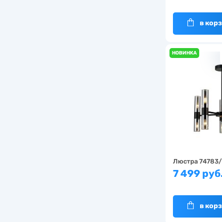
в кор
НОВИНКА
Люстра 74783
7 499 руб
в кор