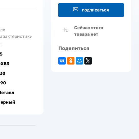
подписаться
Сейчас этого
Все
товара нет
арактеристики
8
Поделиться
5
GX53
130
990
Металл
Черный