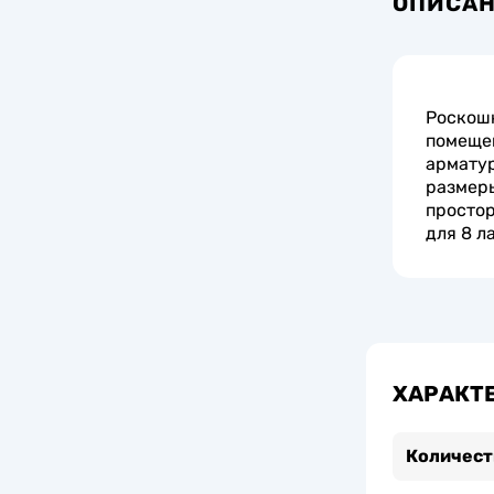
ОПИСА
Роскошн
помещен
арматур
размеры
простор
для 8 л
ХАРАКТ
Количест