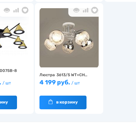
 0075B-8
Люстра 3613/5 WT+CH…
.
4 199 руб.
/ шт
/ шт
зину
в корзину