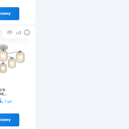
рзину
5/6
ME…
б.
/ шт
рзину