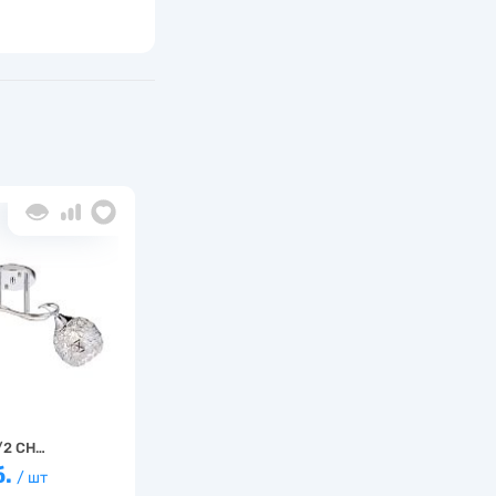
/2 CH…
б.
/ шт