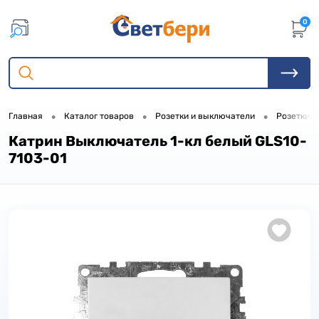
0
•
•
•
Главная
Каталог товаров
Розетки и выключатели
Розетки, 
Катрин Выключатель 1-кл белый GLS10-
7103-01