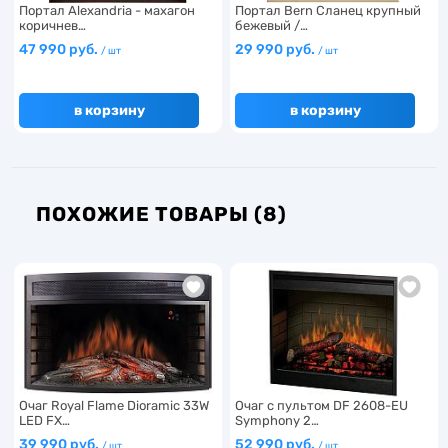
Портал Alexandria - махагон
Портал Bern Сланец крупный
коричнев…
бежевый /…
47 990 руб.
29 990 руб.
/ шт
/ шт
в корзину
в корзину
ПОХОЖИЕ ТОВАРЫ (8)
Очаг Royal Flame Dioramic 33W
Очаг с пультом DF 2608-EU
LED FX…
Symphony 2…
39 990 руб.
52 990 руб.
/ шт
/ шт