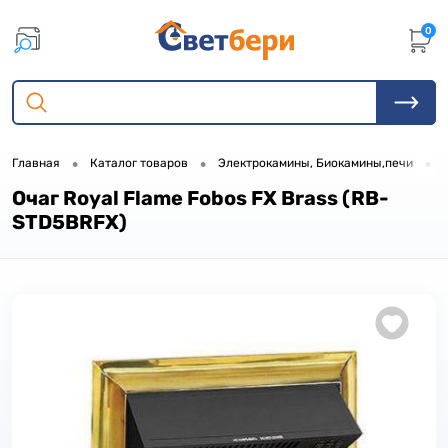
0
•
•
•
Главная
Каталог товаров
Электрокамины, Биокамины,печи
Очаг Royal Flame Fobos FX Brass (RB-
STD5BRFX)